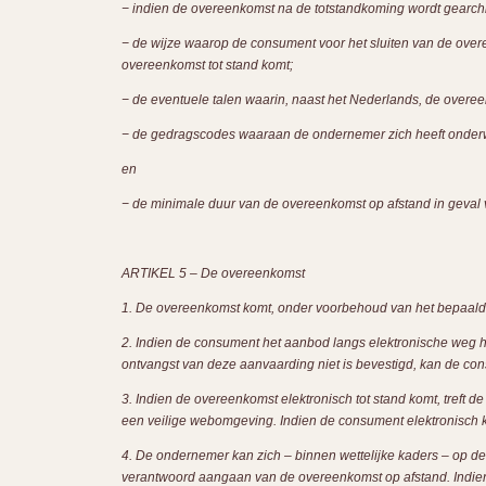
− indien de overeenkomst na de totstandkoming wordt gearchi
− de wijze waarop de consument voor het sluiten van de over
overeenkomst tot stand komt;
− de eventuele talen waarin, naast het Nederlands, de overe
− de gedragscodes waaraan de ondernemer zich heeft onder
en
− de minimale duur van de overeenkomst op afstand in geval v
ARTIKEL 5 – De overeenkomst
1. De overeenkomst komt, onder voorbehoud van het bepaalde
2. Indien de consument het aanbod langs elektronische weg h
ontvangst van deze aanvaarding niet is bevestigd, kan de c
3. Indien de overeenkomst elektronisch tot stand komt, treft 
een veilige webomgeving. Indien de consument elektronisch 
4. De ondernemer kan zich – binnen wettelijke kaders – op de 
verantwoord aangaan van de overeenkomst op afstand. Indien