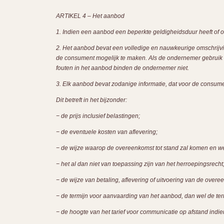
ARTIKEL 4 – Het aanbod
1. Indien een aanbod een beperkte geldigheidsduur heeft of o
2. Het aanbod bevat een volledige en nauwkeurige omschrijv
de consument mogelijk te maken. Als de ondernemer gebruik 
fouten in het aanbod binden de ondernemer niet.
3. Elk aanbod bevat zodanige informatie, dat voor de consumen
Dit betreft in het bijzonder:
− de prijs inclusief belastingen;
− de eventuele kosten van aflevering;
− de wijze waarop de overeenkomst tot stand zal komen en we
− het al dan niet van toepassing zijn van het herroepingsrecht
− de wijze van betaling, aflevering of uitvoering van de overe
− de termijn voor aanvaarding van het aanbod, dan wel de ter
− de hoogte van het tarief voor communicatie op afstand indi