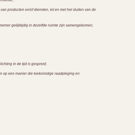
dernemer;
n producten en/of diensten, tot en met het sluiten van de
emer gelijktijdig in dezelfde ruimte zijn samengekomen;
hting in de tijd is gespreid;
aan op een manier die toekomstige raadpleging en