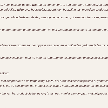
cten heeft besteld: de dag waarop de consument, of een door hem aangewezen derd
op duidelijke wijze over heeft geïnformeerd, een bestelling van meerdere producten
 zendingen of onderdelen: de dag waarop de consument, of een door hem aangewezen
ten gedurende een bepaalde periode: de dag waarop de consument, of een door he
kheid de overeenkomst zonder opgave van redenen te ontbinden gedurende ten mi
ent zich richten naar de door de ondernemer bij het aanbod en/of uiterlijk bij de le
nktijd.
met het product en de verpakking. Hij zal het product slechts uitpakken of gebrui
rbij is dat de consument het product slechts mag hanteren en inspecteren zoals hij
ing van het product die het gevolg is van een manier van omgaan met het product d