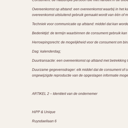
Consument: de natuurlijke persoon die niet handelt in de ui
Overeenkomst op afstand: een overeenkomst waarbij in het ka
overeenkomst uitsluitend gebruik gemaakt wordt van één of m
Techniek voor communicatie op afstand: middel dat kan worde
Bedenktijd: de termijn waarbinnen de consument gebruik kan 
Herroepingsrecht: de mogelijkheid voor de consument om binn
Dag: kalenderdag;
Duurtransactie: een overeenkomst op afstand met betrekking to
Duurzame gegevensdrager: elk middel dat de consument of onde
ongewijzigde reproductie van de opgeslagen informatie mogel
ARTIKEL 2 – Identiteit van de ondernemer
HiPP & Unique
Ruysdaellaan 6