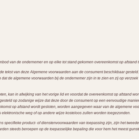
anbod van de ondernemer en op elke tot stand gekomen overeenkomst op afstand
de tekst van deze Algemene voorwaarden aan de consument beschikbaar gesteld. Indi
dat de algemene voorwaarden bij de ondernemer zijn in te zien en zij op verzoe
oten, kan in afwijking van het vorige lid en voordat de overeenkomst op afstand w
n gesteld op zodanige wijze dat deze door de consument op een eenvoudige man
overeenkomst op afstand wordt gesloten, worden aangegeven waar van de algemene 
 elektronische weg of op andere wijze kosteloos zullen worden toegezonden.
s specifieke product- of dienstenvoorwaarden van toepassing zijn, zijn het tweed
rden steeds beroepen op de toepasselijke bepaling die voor hem het meest gunsti