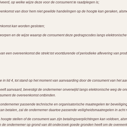
veerd, op welke wijze deze voor de consument te raadplegen is;
eenkomst van door hem niet gewilde handelingen op de hoogte kan geraken, alsme
enkomst kan worden gesloten;
worpen en de wijze waarop de consument deze gedragscodes langs elektronische
an een overeenkomst die strekt tot voortdurende of periodieke aflevering van prod
 in lid 4, tot stand op het moment van aanvaarding door de consument van het aa
eeft aanvaard, bevestigt de ondernemer onverwijld langs elektronische weg de o
onsument de overeenkomst ontbinden.
de ondernemer passende technische en organisatorische maatregelen ter beveiliging
kan betalen, zal de ondernemer daartoe passende veiligheidsmaatregelen in acht
hoogte stellen of de consument aan zijn betalingsverplichtingen kan voldoen, alsme
 de ondernemer op grond van dit onderzoek goede gronden heeft om de overeenkom