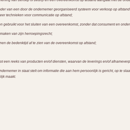
toefening van beroep of bedrijf en een overeenkomst op afstand aangaat met de on
der van een door de ondernemer georganiseerd systeem voor verkoop op afstand va
eer technieken voor communicatie op afstand;
n gebruikt voor het sluiten van een overeenkomst, zonder dat consument en ondern
maken van zijn herroepingsrecht;
en de bedenktijd af te zien van de overeenkomst op afstand;
t een reeks van producten en/of diensten, waarvan de leverings en/of afnameverplic
rnemer in staat stelt om informatie die aan hem persoonlijk is gericht, op te sl
ijk maakt.