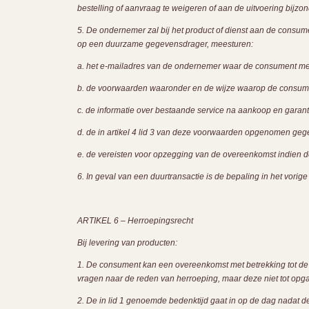
bestelling of aanvraag te weigeren of aan de uitvoering bijz
5. De ondernemer zal bij het product of dienst aan de consum
op een duurzame gegevensdrager, meesturen:
a. het e-mailadres van de ondernemer waar de consument met
b. de voorwaarden waaronder en de wijze waarop de consument
c. de informatie over bestaande service na aankoop en garant
d. de in artikel 4 lid 3 van deze voorwaarden opgenomen geg
e. de vereisten voor opzegging van de overeenkomst indien d
6. In geval van een duurtransactie is de bepaling in het vorige
ARTIKEL 6 – Herroepingsrecht
Bij levering van producten:
1. De consument kan een overeenkomst met betrekking tot 
vragen naar de reden van herroeping, maar deze niet tot opga
2. De in lid 1 genoemde bedenktijd gaat in op de dag nadat d