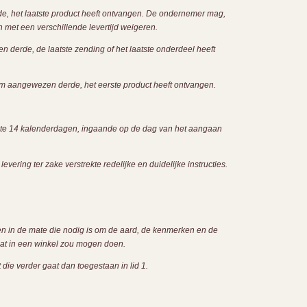
e, het laatste product heeft ontvangen. De ondernemer mag,
 met een verschillende levertijd weigeren.
 derde, de laatste zending of het laatste onderdeel heeft
m aangewezen derde, het eerste product heeft ontvangen.
nste 14 kalenderdagen, ingaande op de dag van het aangaan
vering ter zake verstrekte redelijke en duidelijke instructies.
ken in de mate die nodig is om de aard, de kenmerken en de
 dat in een winkel zou mogen doen.
ie verder gaat dan toegestaan in lid 1.