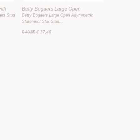
ith
Betty Bogaers Large Open
ed
Asymmetric Statement Star Stud
rls Stud
Betty Bogaers Large Open Asymmetric
Earrings Gold Plated
Statement Star Stud…
€ 37,46
€ 49,95