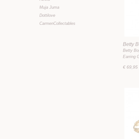
Muja Juma
Dottilove
CarmenCollectables
Betty 
Flower 
Betty Bo
Earring 
€ 69,95