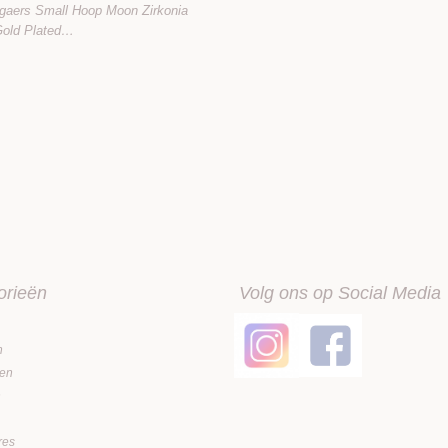
a Earring Gold Plated
gaers Small Hoop Moon Zirkonia
Gold Plated…
orieën
Volg ons op Social Media
n
en
n
res