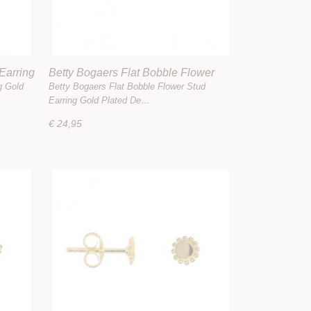
Earring
Betty Bogaers Flat Bobble Flower
Stud Earring Gold Plated
g Gold
Betty Bogaers Flat Bobble Flower Stud
Earring Gold Plated De…
€ 24,95