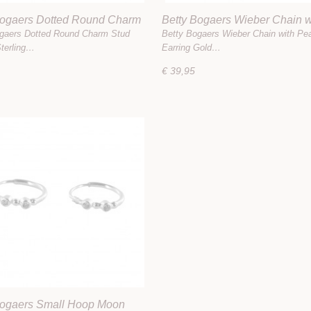
Bogaers Dotted Round Charm
Betty Bogaers Wieber Chain w
rring Sterling Silver
Pearls Stud Earring Gold Plat
gaers Dotted Round Charm Stud
Betty Bogaers Wieber Chain with Pea
Sterling…
Earring Gold…
€ 39,95
Bogaers Small Hoop Moon