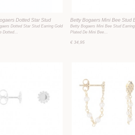
ogaers Dotted Star Stud
Betty Bogaers Mini Bee Stud 
 Gold Plated
Gold Plated
gaers Dotted Star Stud Earring Gold
Betty Bogaers Mini Bee Stud Earring
De Dotted…
Plated De Mini Bee…
€ 34,95