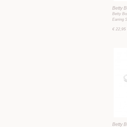
Betty 
Stud Ea
Betty Bo
Earring 
€ 22,95
Betty 