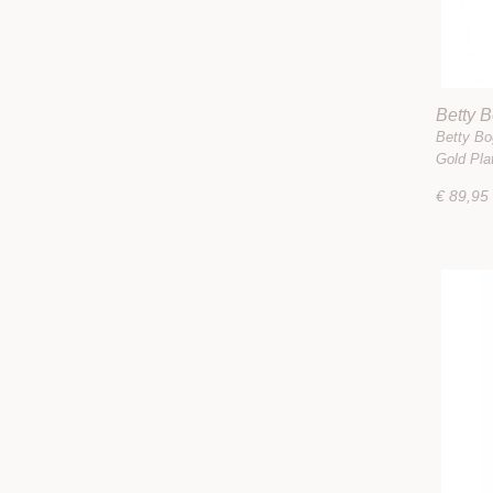
Betty 
Earring
Betty B
Gold Pl
€ 89,95