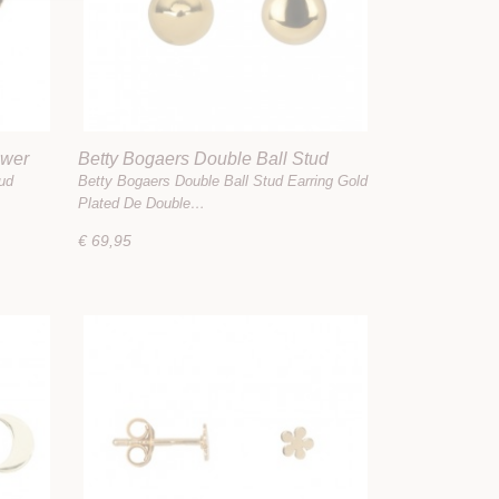
ower
Betty Bogaers Double Ball Stud
Earring Gold Plated
ud
Betty Bogaers Double Ball Stud Earring Gold
Plated De Double…
€ 69,95