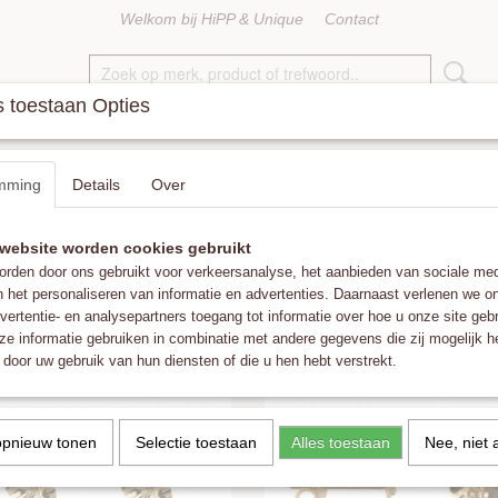
Welkom bij HiPP & Unique
Contact
 toestaan Opties
KETTINGEN
RINGEN
ACCESSOIRES
FAT POM POMS
mming
Details
Over
website worden cookies gebruikt
op:
rden door ons gebruikt voor verkeersanalyse, het aanbieden van sociale med
n het personaliseren van informatie en advertenties. Daarnaast verlenen we o
vertentie- en analysepartners toegang tot informatie over hoe u onze site gebru
e informatie gebruiken in combinatie met andere gegevens die zij mogelijk 
door uw gebruik van hun diensten of die u hen hebt verstrekt.
opnieuw tonen
Selectie toestaan
Alles toestaan
Nee, niet 