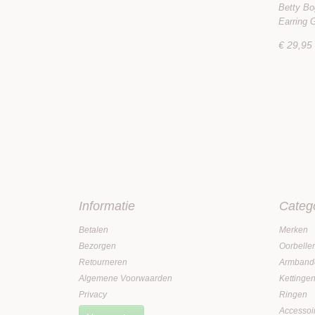
Zirkoni
Betty Bo
Earring 
€ 29,95
Informatie
Categ
Betalen
Merken
Bezorgen
Oorbelle
Retourneren
Armband
Algemene Voorwaarden
Kettinge
Privacy
Ringen
Accessoi