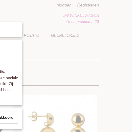
Inloggen
Registreren
UW WINKELWAGEN
Geen producten
(0)
LUCKY POTATO
GEURBLOKJES
ia-
nze sociale
ikt. Zij
hebben
akkoord