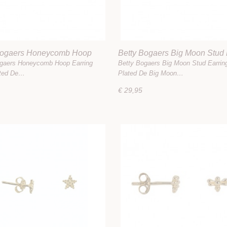
Bogaers Honeycomb Hoop
Betty Bogaers Big Moon Stud 
 Gold Plated
Gold Plated
ogaers Honeycomb Hoop Earring
Betty Bogaers Big Moon Stud Earrin
ated De…
Plated De Big Moon…
€ 29,95