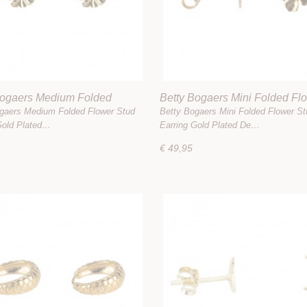
Bogaers Medium Folded
Betty Bogaers Mini Folded Fl
Stud Earring Gold Plated
Stud Earring Gold Plated
gaers Medium Folded Flower Stud
Betty Bogaers Mini Folded Flower St
Gold Plated…
Earring Gold Plated De…
€ 49,95