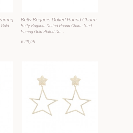
Earring
Betty Bogaers Dotted Round Charm
Stud Earring Gold Plated
 Gold
Betty Bogaers Dotted Round Charm Stud
Earring Gold Plated De…
€ 29,95