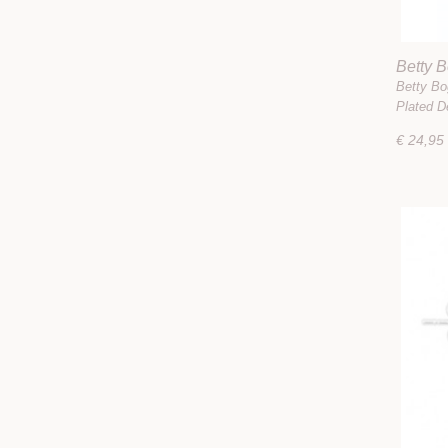
Betty B
Earring
Betty Bo
Plated 
€ 24,95