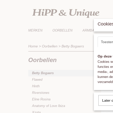
Cookies
MERKEN
OORBELLEN
ARMBANDEN
Toeste
Home
>
Oorbellen
>
Betty Bogaers
Op deze 
Oorbellen
Sorteer 
Cookies wo
functies e
media-, ad
Betty Bogaers
kunnen dez
Flawed
verzameld 
Hinth
Riverstones
Eline Rosina
Later 
Anatomy of Love Ibiza
Xzota