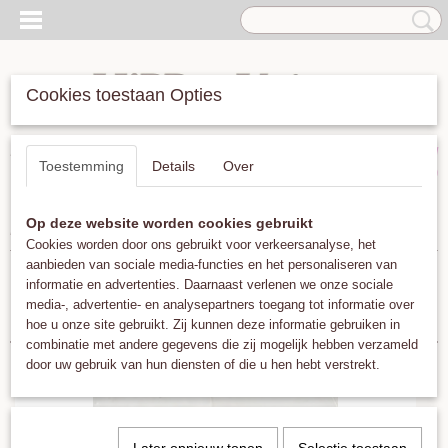
Cookies toestaan Opties
Inloggen
Registreren
UW WINKELWAGEN
Toestemming
Details
Over
Geen producten
(0)
Op deze website worden cookies gebruikt
Home
>
Geurblokjes
>
ByBazz
Cookies worden door ons gebruikt voor verkeersanalyse, het
aanbieden van sociale media-functies en het personaliseren van
informatie en advertenties. Daarnaast verlenen we onze sociale
Sorteer op:
media-, advertentie- en analysepartners toegang tot informatie over
hoe u onze site gebruikt. Zij kunnen deze informatie gebruiken in
combinatie met andere gegevens die zij mogelijk hebben verzameld
door uw gebruik van hun diensten of die u hen hebt verstrekt.