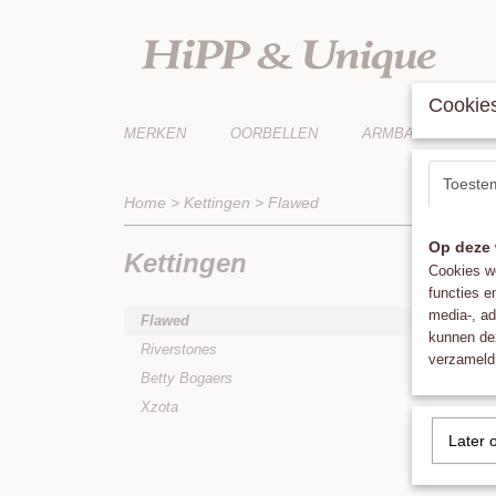
Cookies
MERKEN
OORBELLEN
ARMBANDEN
Toeste
Home
>
Kettingen
>
Flawed
Op deze 
Kettingen
Cookies wo
Helaas be
functies e
media-, ad
Probeert 
Flawed
kunnen dez
Riverstones
verzameld 
Betty Bogaers
Xzota
Later 