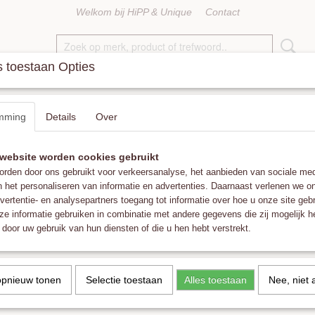
Welkom bij HiPP & Unique
Contact
 toestaan Opties
KETTINGEN
RINGEN
ACCESSOIRES
FAT POM POMS
mming
Details
Over
website worden cookies gebruikt
rden door ons gebruikt voor verkeersanalyse, het aanbieden van sociale med
vinden er zich in deze categorie nog geen producten.
n het personaliseren van informatie en advertenties. Daarnaast verlenen we o
vertentie- en analysepartners toegang tot informatie over hoe u onze site gebru
u het later nog eens!
e informatie gebruiken in combinatie met andere gegevens die zij mogelijk 
door uw gebruik van hun diensten of die u hen hebt verstrekt.
opnieuw tonen
Selectie toestaan
Alles toestaan
Nee, niet 