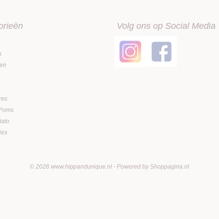
orieën
Volg ons op Social Media
n
en
n
res
 Poms
tato
jes
© 2026 www.hippandunique.nl - Powered by Shoppagina.nl