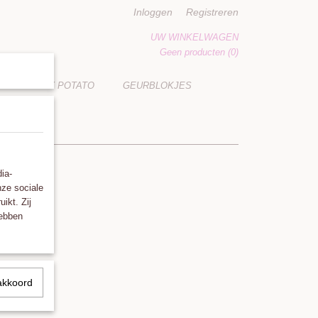
Inloggen
Registreren
UW WINKELWAGEN
Geen producten
(0)
LUCKY POTATO
GEURBLOKJES
ia-
nze sociale
ikt. Zij
hebben
akkoord