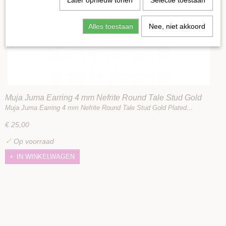
Later opnieuw tonen
Selectie toestaan
Alles toestaan
Nee, niet akkoord
Muja Juma Earring 4 mm Nefrite Round Tale Stud Gold
Plated
Muja Juma Earring 4 mm Nefrite Round Tale Stud Gold Plated…
€ 25,00
✓
Op voorraad
IN WINKELWAGEN