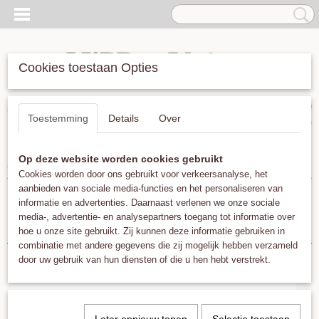
Cookies toestaan Opties
Inloggen
Registreren
UW WINKELWAGEN
Toestemming
Details
Over
Geen producten
(0)
Op deze website worden cookies gebruikt
Home
>
Oorbellen
>
Muja Juma
Cookies worden door ons gebruikt voor verkeersanalyse, het
aanbieden van sociale media-functies en het personaliseren van
informatie en advertenties. Daarnaast verlenen we onze sociale
Sorteer op:
media-, advertentie- en analysepartners toegang tot informatie over
hoe u onze site gebruikt. Zij kunnen deze informatie gebruiken in
combinatie met andere gegevens die zij mogelijk hebben verzameld
door uw gebruik van hun diensten of die u hen hebt verstrekt.