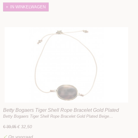
IN WINKELWAGEN
Betty Bogaers Tiger Shell Rope Bracelet Gold Plated
Beige
Betty Bogaers Tiger Shell Rope Bracelet Gold Plated Beige…
€ 32,50
€ 39,95
✓
Op voorraad