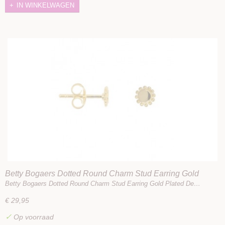
IN WINKELWAGEN
Betty Bogaers Dotted Round Charm Stud Earring Gold
Plated
Betty Bogaers Dotted Round Charm Stud Earring Gold Plated De…
€ 29,95
✓
Op voorraad