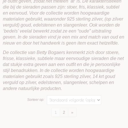
je outfit geven, zodat het meteen ‘af’ is. De karakteristieken
die bij de sieraden passen zijn: stoer, fris, klassiek, subtiel
en eenvoud. Voor de collectie worden hoogwaardige
materialen gebruikt, waaronder 925 sterling zilver, (op zilver
verguld) goud, edelstenen en slangenleer. Ook worden de
‘bedels’ veelal bewerkt zodat ze een “oude” uitstraling
geven. In de sieraden vind je een mix and match van oud en
nieuw en door het handwerk is geen item exact hetzelfde.
De collectie van Betty Bogaers kenmerkt zich door stoere,
frisse, klassieke, subtiele maar eenvoudige sieraden die net
dat stukje extra geven aan een outfit en die je persoonlijke
stijl benadrukken. In de collectie worden hoogwaardige
materialen gebruikt zoals 925 sterling zilver, 14 krt goud
verguld op zilver, edelstenen, slangenleer, schelpen en
andere natuurlijke producten.
Sorteer op:
1
2
»