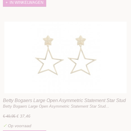
IN WINKELWAGEN
Betty Bogaers Large Open Asymmetric Statement Star Stud
Earrings Gold Plated
Betty Bogaers Large Open Asymmetric Statement Star Stud…
€ 37,46
€ 49,95
✓
Op voorraad