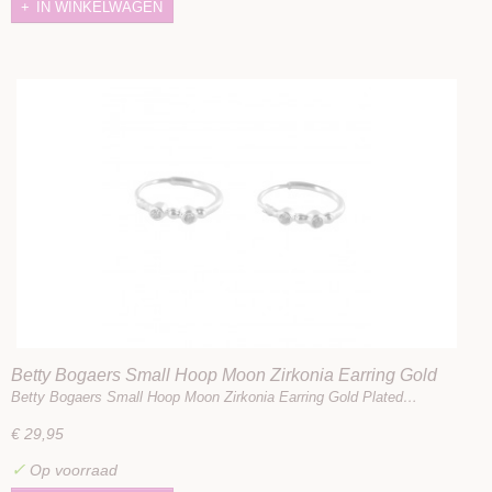
IN WINKELWAGEN
Betty Bogaers Small Hoop Moon Zirkonia Earring Gold
Plated
Betty Bogaers Small Hoop Moon Zirkonia Earring Gold Plated…
€ 29,95
✓
Op voorraad