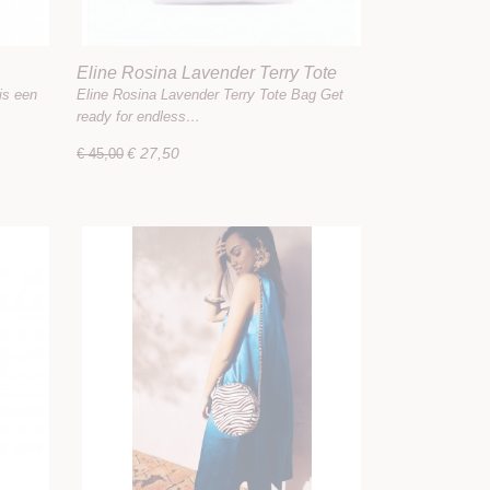
Eline Rosina Lavender Terry Tote
Bag
is een
Eline Rosina Lavender Terry Tote Bag Get
ready for endless…
€ 27,50
€ 45,00