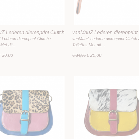
Z Lederen dierenprint Clutch
vanMauZ Lederen dierenprint 
tas
/ Toilettas
Lederen dierenprint Clutch /
vanMauZ Lederen dierenprint Clutch 
s Met dit…
Toilettas Met dit…
€ 20,00
€ 20,00
€ 34,95