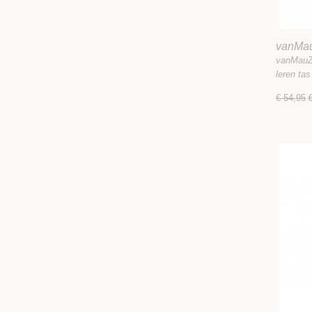
vanMau
vanMauZ 
leren ta
€ 54,95