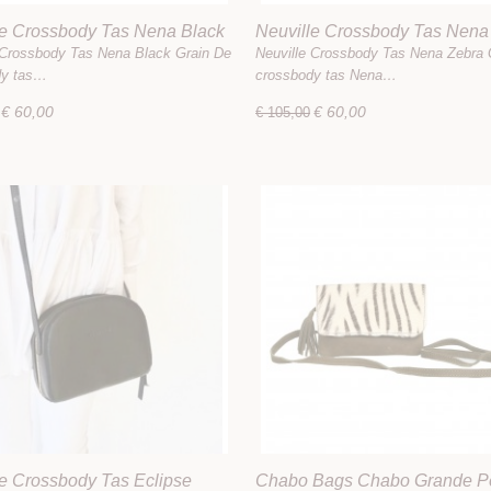
le Crossbody Tas Nena Black
Neuville Crossbody Tas Nena
Gold
 Crossbody Tas Nena Black Grain De
Neuville Crossbody Tas Nena Zebra 
dy tas…
crossbody tas Nena…
€ 60,00
€ 60,00
€ 105,00
le Crossbody Tas Eclipse
Chabo Bags Chabo Grande Pe