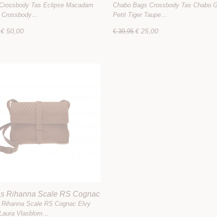
am Grain
Tiger Taupe
 Crossbody Tas Eclipse Macadam
Chabo Bags Crossbody Tas Chabo 
e Crossbody…
Petit Tiger Taupe…
€ 50,00
€ 25,00
€ 39,95
as Rihanna Scale RS Cognac
 Rihanna Scale RS Cognac Elvy
 Laura Vlasblom…