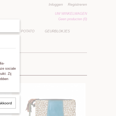
Inloggen
Registreren
UW WINKELWAGEN
Geen producten
(0)
LUCKY POTATO
GEURBLOKJES
ia-
nze sociale
ikt. Zij
hebben
akkoord