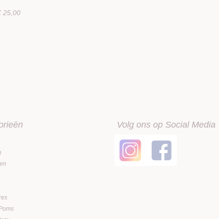
€ 25,00
orieën
Volg ons op Social Media
n
en
n
res
 Poms