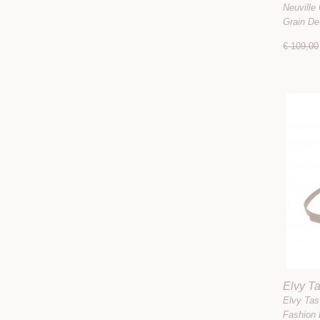
Macad
Neuville
Grain D
€ 109,00
Elvy T
Elvy Tas
Fashion