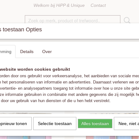
Welkom bij HiPP & Unique
Contact
 toestaan Opties
KETTINGEN
RINGEN
ACCESSOIRES
FAT POM POMS
mming
Details
Over
website worden cookies gebruikt
op:
rden door ons gebruikt voor verkeersanalyse, het aanbieden van sociale med
n het personaliseren van informatie en advertenties. Daarnaast verlenen we o
vertentie- en analysepartners toegang tot informatie over hoe u onze site gebru
e informatie gebruiken in combinatie met andere gegevens die zij mogelijk 
door uw gebruik van hun diensten of die u hen hebt verstrekt.
opnieuw tonen
Selectie toestaan
Alles toestaan
Nee, niet 