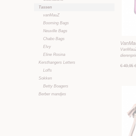
Tassen
vanMauZ
Booming Bags
Neuville Bags
Chabo Bags
VanMau
Elvy
VanMauZ 
Eline Rosina
dierenpr
Kersthangers Letters
€ 49,95
Loffs
Sokken
Betty Boagers
Berber mandjes