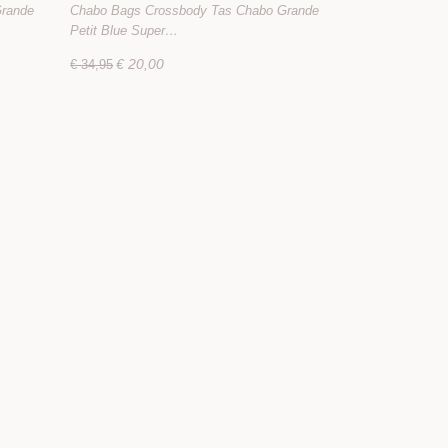
Blue
Grande
Chabo Bags Crossbody Tas Chabo Grande
Petit Blue Super…
€ 20,00
€ 34,95