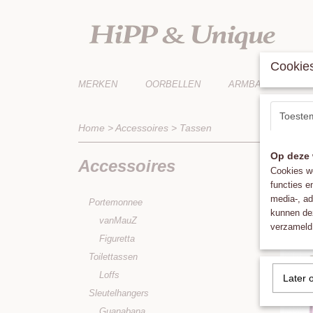
Cookies
MERKEN
OORBELLEN
ARMBANDEN
Toeste
Home
>
Accessoires
>
Tassen
Op deze 
Accessoires
Sorteer 
Cookies wo
functies e
media-, ad
Portemonnee
kunnen dez
vanMauZ
verzameld 
Figuretta
Toilettassen
Loffs
Later 
Sleutelhangers
Guanabana