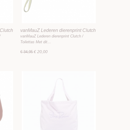
Clutch
vanMauZ Lederen dierenprint Clutch
/ Toilettas
/
vanMauZ Lederen dierenprint Clutch /
Toilettas Met dit…
€ 20,00
€ 34,95