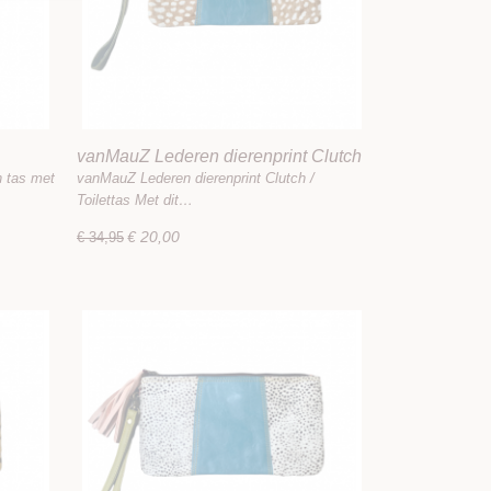
vanMauZ Lederen dierenprint Clutch
/ Toilettas
 tas met
vanMauZ Lederen dierenprint Clutch /
Toilettas Met dit…
€ 20,00
€ 34,95