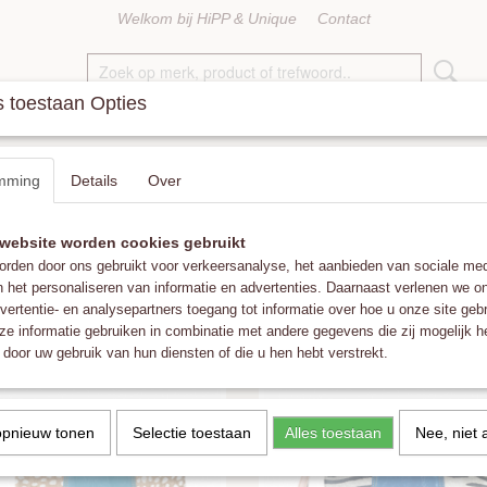
Welkom bij HiPP & Unique
Contact
 toestaan Opties
KETTINGEN
RINGEN
ACCESSOIRES
FAT POM POMS
mming
Details
Over
website worden cookies gebruikt
op:
rden door ons gebruikt voor verkeersanalyse, het aanbieden van sociale med
n het personaliseren van informatie en advertenties. Daarnaast verlenen we o
vertentie- en analysepartners toegang tot informatie over hoe u onze site gebru
e informatie gebruiken in combinatie met andere gegevens die zij mogelijk 
door uw gebruik van hun diensten of die u hen hebt verstrekt.
opnieuw tonen
Selectie toestaan
Alles toestaan
Nee, niet 