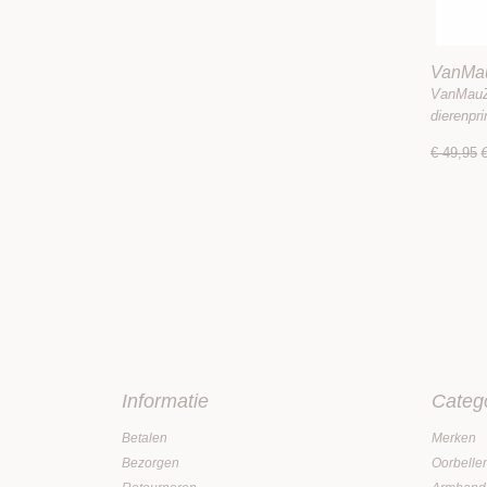
VanMau
VanMauZ 
dierenpr
€ 49,95
Informatie
Categ
Betalen
Merken
Bezorgen
Oorbelle