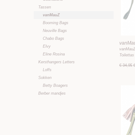
Tassen
vanMauZ
Booming Bags
Neuville Bags
Chabo Bags
vanMau
Elvy
/ Toilet
vanMauZ 
Eline Rosina
Toiletta
Kersthangers Letters
€ 34,95
Loffs
Sokken
Betty Boagers
Berber mandjes