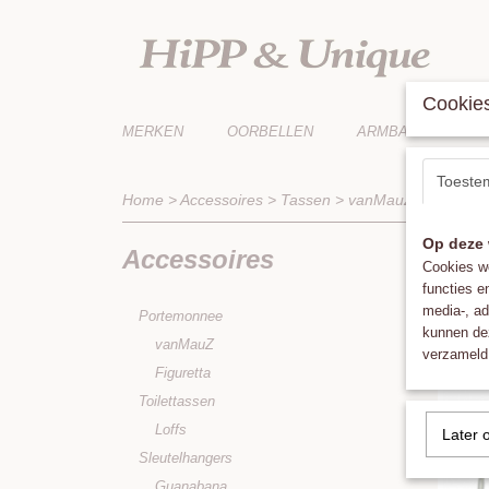
Cookies
MERKEN
OORBELLEN
ARMBANDEN
Toeste
Home
>
Accessoires
>
Tassen
>
vanMauZ
Op deze 
Accessoires
Sorteer 
Cookies wo
functies e
media-, ad
Portemonnee
kunnen dez
vanMauZ
verzameld 
Figuretta
Toilettassen
Loffs
Later 
Sleutelhangers
Guanabana