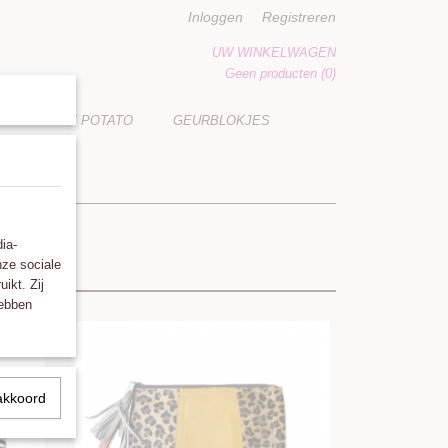
Inloggen
Registreren
UW WINKELWAGEN
Geen producten
(0)
LUCKY POTATO
GEURBLOKJES
ia-
nze sociale
ikt. Zij
hebben
akkoord