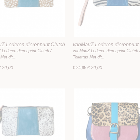
Z Lederen dierenprint Clutch
vanMauZ Lederen dierenprint 
tas
/ Toilettas
Lederen dierenprint Clutch /
vanMauZ Lederen dierenprint Clutch 
s Met dit…
Toilettas Met dit…
€ 20,00
€ 20,00
€ 34,95