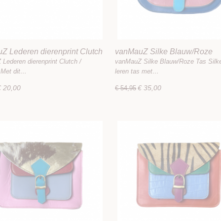
Z Lederen dierenprint Clutch
vanMauZ Silke Blauw/Roze
tas
Lederen dierenprint Clutch /
vanMauZ Silke Blauw/Roze Tas Silke
s Met dit…
leren tas met…
€ 20,00
€ 35,00
€ 54,95