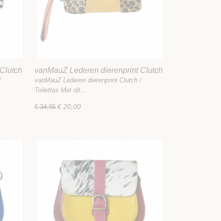
Clutch
vanMauZ Lederen dierenprint Clutch
/ Toilettas
/
vanMauZ Lederen dierenprint Clutch /
Toilettas Met dit…
€ 20,00
€ 34,95