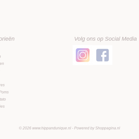
orieën
Volg ons op Social Media
n
en
n
res
 Poms
tato
jes
© 2026 www.hippandunique.nl - Powered by Shoppagina.nl