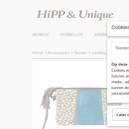
Cookies
MERKEN
OORBELLEN
ARMBANDEN
Toeste
Home
>
Accessoires
>
Tassen
>
vanMauZ
>
vanMauZ 
Op deze 
Cookies wo
functies e
media-, ad
kunnen dez
verzameld 
Later 