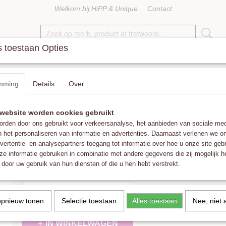
Welkom bij HiPP & Unique
Contact
 toestaan Opties
KETTINGEN
RINGEN
ACCESSOIRES
FAT POM POMS
mming
Details
Over
Lederen dierenprint Clutch / Toilettas
website worden cookies gebruikt
vanMauZ Lederen dierenprint Clutch / Toil
rden door ons gebruikt voor verkeersanalyse, het aanbieden van sociale med
n het personaliseren van informatie en advertenties. Daarnaast verlenen we o
€ 20,00
€ 34,95
vertentie- en analysepartners toegang tot informatie over hoe u onze site gebru
(inclusief btw 21%)
e informatie gebruiken in combinatie met andere gegevens die zij mogelijk 
✓
Op voorraad
- Levertijd 1-3 werkdagen
door uw gebruik van hun diensten of die u hen hebt verstrekt.
Aantal
opnieuw tonen
Selectie toestaan
Alles toestaan
Nee, niet 
IN WINKELWAGEN