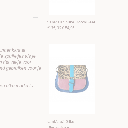
vanMauZ Silke Rood/Geel
€ 35,00
€ 54,95
binnenkant al
e spulletjes als je
 rits vakje voor
kend gebruiken voor je
 en elke model is
vanMauZ Silke
Blauw/Roze