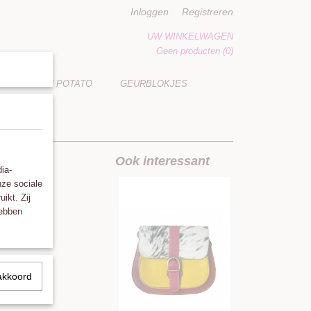
Inloggen
Registreren
UW WINKELWAGEN
Geen producten
(0)
LUCKY POTATO
GEURBLOKJES
ettas
Ook interessant
ia-
nze sociale
ikt. Zij
hebben
akkoord