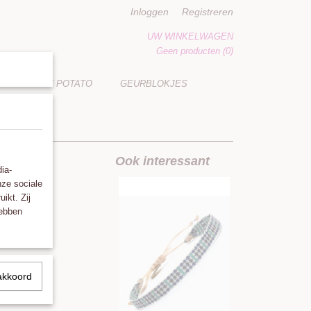
Inloggen
Registreren
UW WINKELWAGEN
Geen producten
(0)
LUCKY POTATO
GEURBLOKJES
Ook interessant
ia-
nze sociale
ikt. Zij
hebben
akkoord