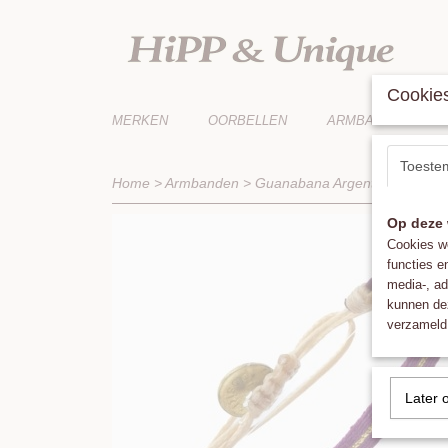
Cookies
MERKEN
OORBELLEN
ARMBANDEN
Toeste
Home
>
Armbanden
>
Guanabana Argentina 3mm Pu
Op deze 
Cookies wo
functies e
media-, ad
kunnen dez
verzameld 
Later 