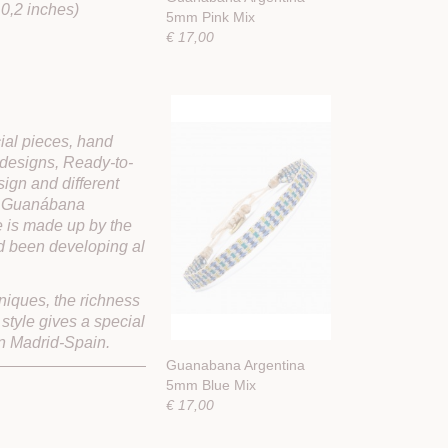
10,2 inches)
5mm Pink Mix
€ 17,00
ial pieces, hand
 designs, Ready-to-
ign and different
a; Guanábana
e is made up by the
ad been developing al
niques, the richness
 style gives a special
in Madrid-Spain.
Guanabana Argentina
5mm Blue Mix
€ 17,00