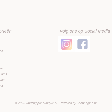
orieën
Volg ons op Social Media
n
en
n
res
 Poms
tato
jes
© 2026 www.hippandunique.nl - Powered by Shoppagina.nl