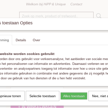
Welkom bij HiPP & Unique
Contact
 toestaan Opties
KETTINGEN
RINGEN
ACCESSOIRES
FAT POM POMS
mming
Details
Over
rple Gold
website worden cookies gebruikt
Guanabana Argentina 3mm Purple Gold
rden door ons gebruikt voor verkeersanalyse, het aanbieden van sociale med
n het personaliseren van informatie en advertenties. Daarnaast verlenen we o
€ 16,00
vertentie- en analysepartners toegang tot informatie over hoe u onze site gebru
(inclusief btw 21%)
e informatie gebruiken in combinatie met andere gegevens die zij mogelijk 
✓
Op voorraad
- Levertijd 1-3 werkdagen
door uw gebruik van hun diensten of die u hen hebt verstrekt.
Aantal
opnieuw tonen
Selectie toestaan
Alles toestaan
Nee, niet 
IN WINKELWAGEN