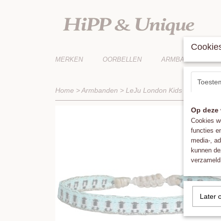
Cookies
MERKEN
OORBELLEN
ARMBANDEN
Toeste
Home
>
Armbanden
>
LeJu London Kids Bracelet in 
Op deze 
Cookies wo
functies e
media-, ad
kunnen dez
verzameld 
Later 