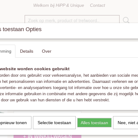
Welkom bij HiPP & Unique
Contact
 toestaan Opties
KETTINGEN
RINGEN
ACCESSOIRES
FAT POM POMS
mming
Details
Over
Light Blue Tones
website worden cookies gebruikt
LeJu London Kids Bracelet in Light Blue 
rden door ons gebruikt voor verkeersanalyse, het aanbieden van sociale med
n het personaliseren van informatie en advertenties. Daarnaast verlenen we o
€ 14,00
vertentie- en analysepartners toegang tot informatie over hoe u onze site gebru
(inclusief btw 21%)
e informatie gebruiken in combinatie met andere gegevens die zij mogelijk 
✓
Op voorraad
- Levertijd 1-3 werkdagen
door uw gebruik van hun diensten of die u hen hebt verstrekt.
Aantal
opnieuw tonen
Selectie toestaan
Alles toestaan
Nee, niet 
IN WINKELWAGEN