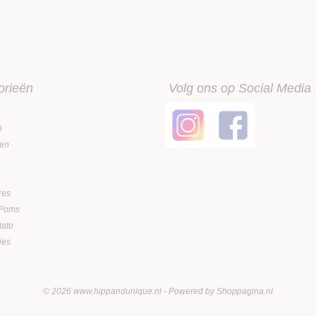
orieën
Volg ons op Social Media
n
en
n
res
 Poms
tato
jes
© 2026 www.hippandunique.nl - Powered by Shoppagina.nl