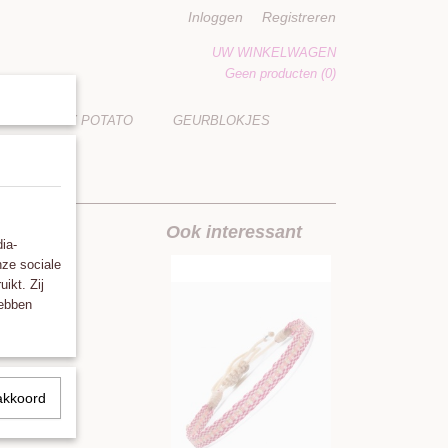
Inloggen
Registreren
UW WINKELWAGEN
Geen producten
(0)
LUCKY POTATO
GEURBLOKJES
Tones
Ook interessant
ia-
nze sociale
ikt. Zij
hebben
akkoord