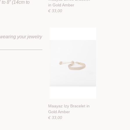
 to 8” (14cm to
in Gold Amber
€ 33,00
 wearing your jewelry
Maayaz Izy Bracelet in
Gold Amber
€ 33,00