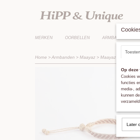
Cookies
MERKEN
OORBELLEN
ARMBANDEN
Toeste
Home
>
Armbanden
>
Maayaz
>
Maayaz Izy Bracele
Op deze 
Cookies wo
functies e
media-, ad
kunnen dez
verzameld 
Later 