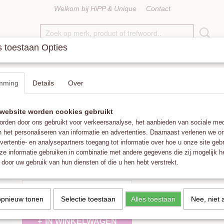
Welkom bij HiPP & Unique
Contact
 toestaan Opties
KETTINGEN
RINGEN
ACCESSOIRES
FAT POM POMS
mming
Details
Over
t in Rose Gold Mocha
website worden cookies gebruikt
Maayaz Izy Bracelet in Rose Gold Mocha
rden door ons gebruikt voor verkeersanalyse, het aanbieden van sociale med
n het personaliseren van informatie en advertenties. Daarnaast verlenen we o
€ 33,00
vertentie- en analysepartners toegang tot informatie over hoe u onze site gebru
(inclusief btw 21%)
e informatie gebruiken in combinatie met andere gegevens die zij mogelijk 
✓
Op voorraad
- Levertijd 1-3 werkdagen
door uw gebruik van hun diensten of die u hen hebt verstrekt.
Aantal
opnieuw tonen
Selectie toestaan
Alles toestaan
Nee, niet 
IN WINKELWAGEN