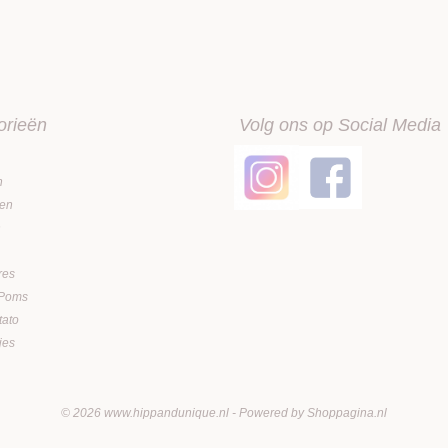
orieën
Volg ons op Social Media
n
en
n
res
 Poms
tato
jes
© 2026 www.hippandunique.nl - Powered by Shoppagina.nl