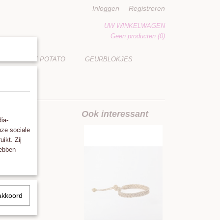
Inloggen
Registreren
UW WINKELWAGEN
Geen producten
(0)
LUCKY POTATO
GEURBLOKJES
Ook interessant
ia-
nze sociale
ikt. Zij
hebben
akkoord