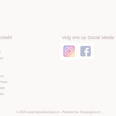
orieën
Volg ons op Social Media
n
en
n
res
 Poms
tato
jes
© 2026 www.hippandunique.nl - Powered by Shoppagina.nl