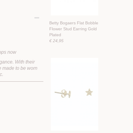
Betty Bogaers Flat Bobble
Flower Stud Earring Gold
Plated
€ 24,95
oops now
gance. With their
’re made to be worn
c.