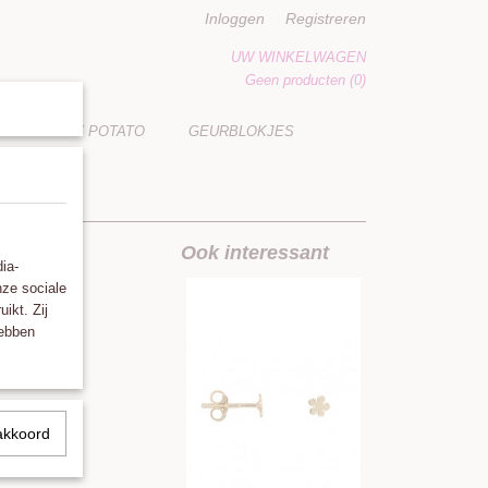
Inloggen
Registreren
UW WINKELWAGEN
Geen producten
(0)
LUCKY POTATO
GEURBLOKJES
Ook interessant
ia-
nze sociale
ikt. Zij
hebben
akkoord