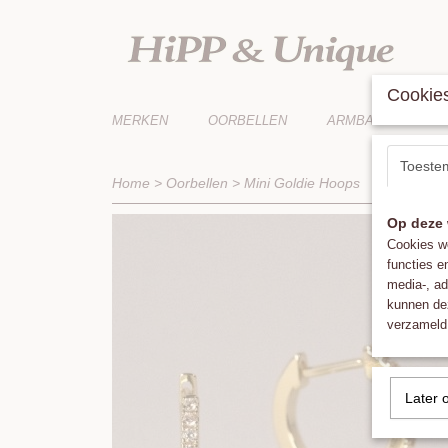
Cookies
MERKEN
OORBELLEN
ARMBANDEN
Toeste
Home
>
Oorbellen
>
Mini Goldie Hoops
Op deze 
Cookies wo
functies e
media-, ad
kunnen dez
verzameld 
Later 