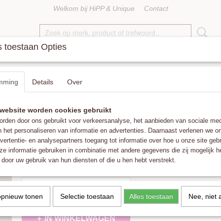
Welkom bij HiPP & Unique
Contact
 toestaan Opties
KETTINGEN
RINGEN
ACCESSOIRES
FAT POM POMS
mming
Details
Over
website worden cookies gebruikt
Mini Goldie Hoops
rden door ons gebruikt voor verkeersanalyse, het aanbieden van sociale med
n het personaliseren van informatie en advertenties. Daarnaast verlenen we o
€ 24,95
vertentie- en analysepartners toegang tot informatie over hoe u onze site gebru
(inclusief btw 21%)
e informatie gebruiken in combinatie met andere gegevens die zij mogelijk 
✓
Op voorraad
- Levertijd 1-3 werkdagen
door uw gebruik van hun diensten of die u hen hebt verstrekt.
Aantal
opnieuw tonen
Selectie toestaan
Alles toestaan
Nee, niet 
IN WINKELWAGEN