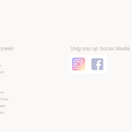
orieën
Volg ons op Social Media
n
en
n
res
 Poms
tato
jes