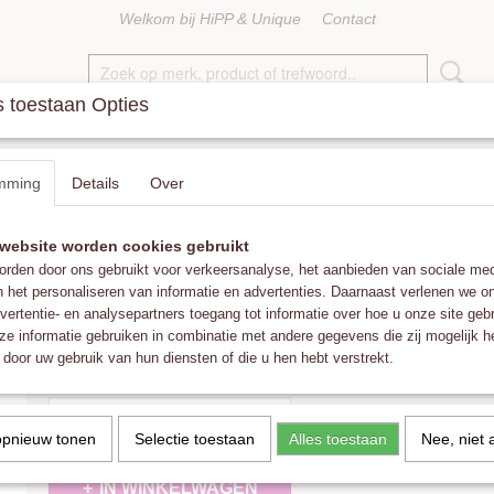
Welkom bij HiPP & Unique
Contact
 toestaan Opties
KETTINGEN
RINGEN
ACCESSOIRES
FAT POM POMS
mming
Details
Over
 Anthracite
website worden cookies gebruikt
Hinth Oorbellen Lek Gold Frame Anthraci
rden door ons gebruikt voor verkeersanalyse, het aanbieden van sociale med
n het personaliseren van informatie en advertenties. Daarnaast verlenen we o
€ 15,00
vertentie- en analysepartners toegang tot informatie over hoe u onze site gebru
(inclusief btw 21%)
e informatie gebruiken in combinatie met andere gegevens die zij mogelijk 
✓
Op voorraad
- Levertijd 1-3 werkdagen
door uw gebruik van hun diensten of die u hen hebt verstrekt.
Aantal
opnieuw tonen
Selectie toestaan
Alles toestaan
Nee, niet 
IN WINKELWAGEN