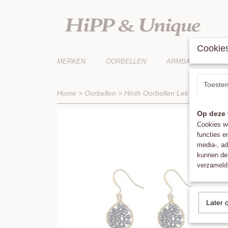
Cookies
MERKEN
OORBELLEN
ARMBANDEN
Toeste
Home
>
Oorbellen
>
Hinth Oorbellen Lek Gold Frame
Op deze 
Cookies wo
functies e
media-, ad
kunnen dez
verzameld 
Later 