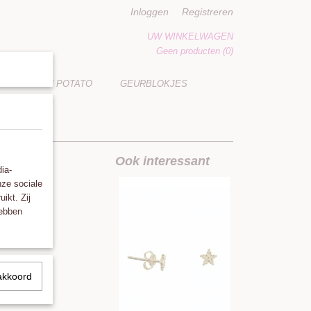
Inloggen
Registreren
UW WINKELWAGEN
Geen producten
(0)
LUCKY POTATO
GEURBLOKJES
te
Ook interessant
ia-
nze sociale
ikt. Zij
hebben
akkoord