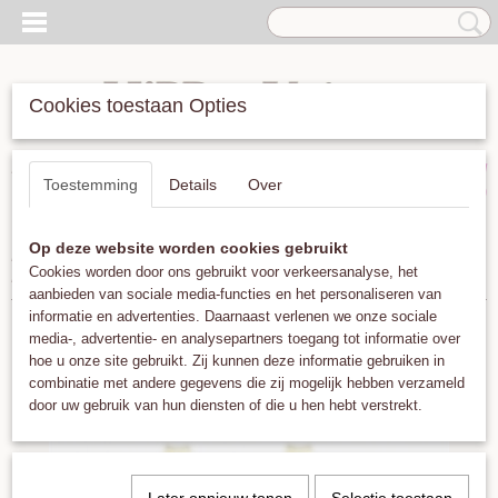
Cookies toestaan Opties
Inloggen
Registreren
UW WINKELWAGEN
Toestemming
Details
Over
Geen producten
(0)
Op deze website worden cookies gebruikt
Home
>
Oorbellen
>
Muja Juma Earring Stud 3mm Round Dot
Cookies worden door ons gebruikt voor verkeersanalyse, het
Labradorite Gold Plated
aanbieden van sociale media-functies en het personaliseren van
informatie en advertenties. Daarnaast verlenen we onze sociale
media-, advertentie- en analysepartners toegang tot informatie over
hoe u onze site gebruikt. Zij kunnen deze informatie gebruiken in
combinatie met andere gegevens die zij mogelijk hebben verzameld
door uw gebruik van hun diensten of die u hen hebt verstrekt.