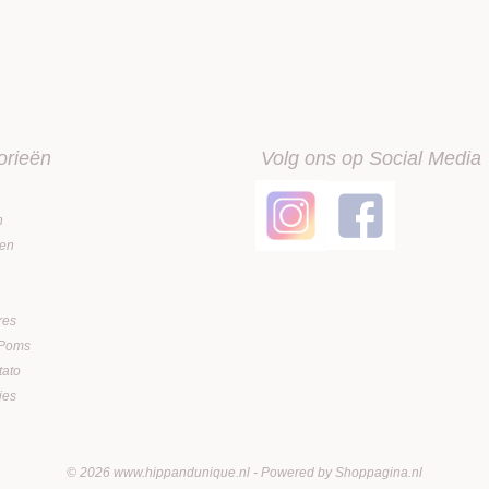
orieën
Volg ons op Social Media
n
en
n
res
 Poms
tato
jes
© 2026 www.hippandunique.nl - Powered by Shoppagina.nl