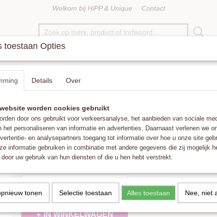
Welkom bij HiPP & Unique
Contact
 toestaan Opties
KETTINGEN
RINGEN
ACCESSOIRES
FAT POM POMS
mming
Details
Over
 Silver
website worden cookies gebruikt
Hinth Oorbellen Lek Gold Frame Silver
rden door ons gebruikt voor verkeersanalyse, het aanbieden van sociale med
n het personaliseren van informatie en advertenties. Daarnaast verlenen we o
€ 15,00
vertentie- en analysepartners toegang tot informatie over hoe u onze site gebru
(inclusief btw 21%)
e informatie gebruiken in combinatie met andere gegevens die zij mogelijk 
✓
Op voorraad
- Levertijd 1-3 werkdagen
door uw gebruik van hun diensten of die u hen hebt verstrekt.
Aantal
opnieuw tonen
Selectie toestaan
Alles toestaan
Nee, niet 
IN WINKELWAGEN