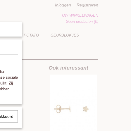
Inloggen
Registreren
UW WINKELWAGEN
Geen producten
(0)
LUCKY POTATO
GEURBLOKJES
Ook interessant
ia-
nze sociale
ikt. Zij
hebben
akkoord