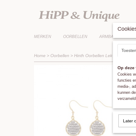
Cookies
MERKEN
OORBELLEN
ARMBANDEN
Toeste
Home
>
Oorbellen
>
Hinth Oorbellen Lek Gold Frame
Op deze 
Cookies wo
functies e
media-, ad
kunnen dez
verzameld 
Later 