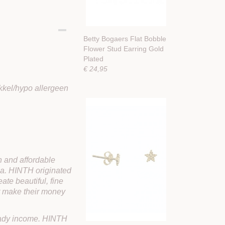
Betty Bogaers Flat Bobble
Flower Stud Earring Gold
Plated
€ 24,95
kkel/hypo allergeen
 and affordable
sia. HINTH originated
ate beautiful, fine
at make their money
eady income.
HINTH